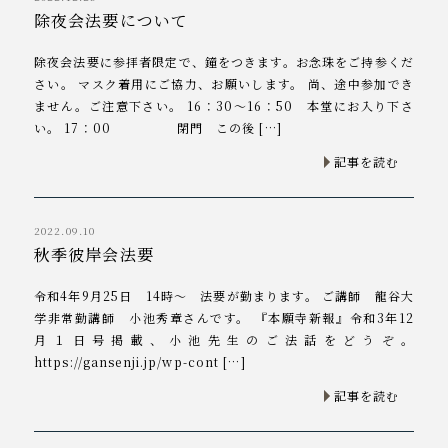
除夜会法要について
除夜会法要に参拝者限定で、鐘をつきます。お念珠をご持参くだ
さい。 マスク着用にご協力、お願いします。 尚、途中参加でき
ません。ご注意下さい。 16：30～16：50 本堂にお入り下さ
い。 17：00 閉門 この後 […]
記事を読む
2022.09.10
秋季彼岸会法要
令和4年9月25日 14時～ 法要が勤まります。 ご講師 龍谷大
学非常勤講師 小池秀章さんです。 『本願寺新報』令和3年12
月１日号掲載、小池先生のご法話をどうぞ。
https://gansenji.jp/wp-cont […]
記事を読む