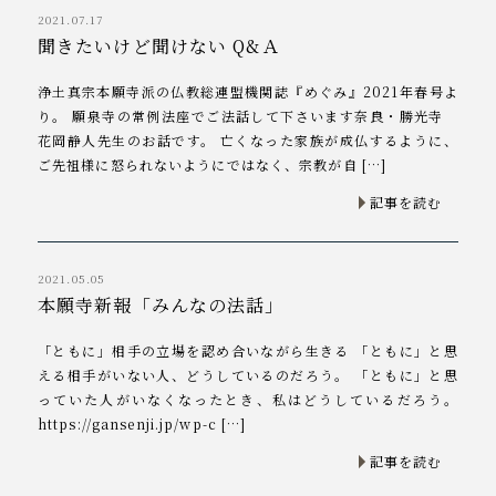
2021.07.17
聞きたいけど聞けない Q&Ａ
浄土真宗本願寺派の仏教総連盟機関誌『めぐみ』2021年春号よ
り。 願泉寺の常例法座でご法話して下さいます奈良・勝光寺
花岡静人先生のお話です。 亡くなった家族が成仏するように、
ご先祖様に怒られないようにではなく、宗教が自 […]
記事を読む
2021.05.05
本願寺新報「みんなの法話」
「ともに」相手の立場を認め合いながら生きる 「ともに」と思
える相手がいない人、どうしているのだろう。 「ともに」と思
っていた人がいなくなったとき、私はどうしているだろう。
https://gansenji.jp/wp-c […]
記事を読む