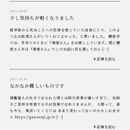
2021.04.06
少し気持ちが軽くなりました
就学前から死ぬことへの恐怖を感じていた自身にとり、このよ
うなお医者さんがいてくれてよかった、と思いました。 願泉寺
では、月参りのときに『御堂さん』をお渡ししています。既に檀
家さん方は『御堂さん』でこのお話に目を通しておら […]
記事を読む
2021.03.10
なかなか難しいものです
親鸞聖人が生きておられた頃とは時代背景が違いすぎて、 当時
のご苦労を実感するのは容易ではありませんが、 人間って、昔
も今も、奥深いところでは あまり変わってないのかもしれませ
ん https://gansenji.jp/w […]
記事を読む