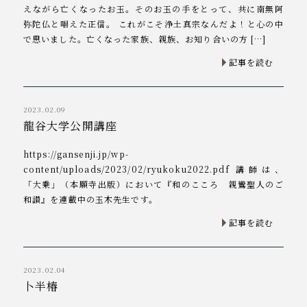
えながら亡くなったお玉。そのお玉の手をとって、共に南無阿
弥陀仏と唱えた正信。 これがこそ浄土真宗なんだよ！と心の中
で思いました。亡くなった家族、親族、お知り合いの方 […]
記事を読む
2023.02.09
龍谷大学公開講座
https://gansenji.jp/wp-
content/uploads/2023/02/ryukoku2022.pdf 講師は、
「大乗」（本願寺出版）において『和のこころ 親鸞聖人のご
和讃』を連載中の玉木先生です。
記事を読む
2023.02.04
卜半椿