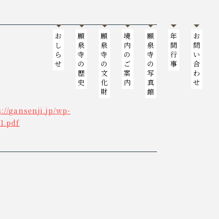
お
願
願
境
願
年
お
し
泉
泉
内
泉
間
問
ら
寺
寺
の
寺
行
い
せ
の
の
ご
の
事
合
歴
文
案
写
わ
史
化
内
真
せ
財
館
s://gansenji.jp/wp-
1.pdf